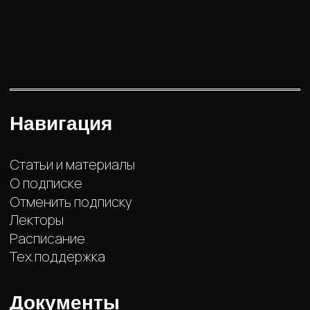
Политика конфиденциальности
Согласие на получение рассылки рекламно-
информационных материалов
Согласие на сохранение учетных данных для
будущих транзакций
Соглашение с подпиской
Сведения
ИП Воронцов Игорь Васильевич
ИНН 632413870767
ОГРНИП 323632700001642