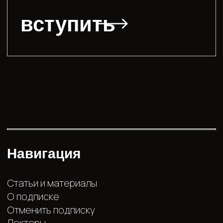
Навигация
Статьи и материалы
О подписке
Отменить подписку
Лекторы
Расписание
Тех.поддержка
Документы
Договор - публичная офферта
Согласие на обработку персональных данных
Политика конфиденциальности
Согласие на получение рассылки рекламно-
информационных материалов
Согласие на сохранение учетных данных для
будущих транзакций