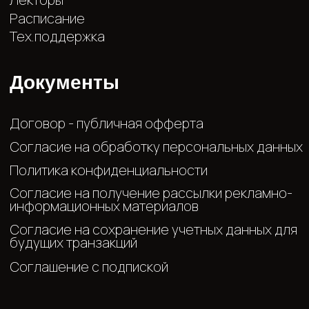
Соглашение с подпиской
Сведения
ИП Воронцов Игорь Васильевич
ИНН 632413870767
ОГРНИП 323632700001642